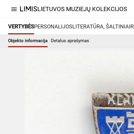
LIETUVOS MUZIEJŲ KOLEKCIJOS
menu
VERTYBĖS
PERSONALIJOS
LITERATŪRA, ŠALTINIAI
R
Objekto informacija
Detalus aprašymas