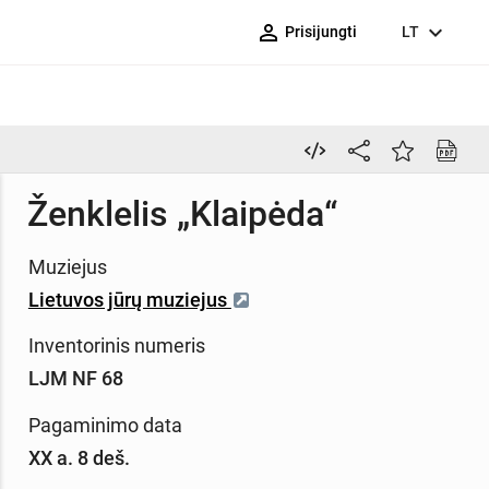
person_outline
expand_more
Prisijungti
LT
Ženklelis „Klaipėda“
Muziejus
Lietuvos jūrų muziejus
Inventorinis numeris
LJM NF 68
Pagaminimo data
XX a. 8 deš.