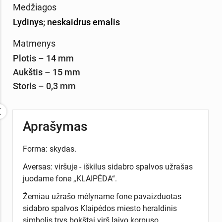
Medžiagos
Lydinys
;
neskaidrus emalis
Matmenys
Plotis – 14 mm
Aukštis – 15 mm
Storis – 0,3 mm
Aprašymas
Forma: skydas.
Aversas: viršuje - iškilus sidabro spalvos užrašas
juodame fone „KLAIPĖDA“.
Žemiau užrašo mėlyname fone pavaizduotas
sidabro spalvos Klaipėdos miesto heraldinis
simbolis trys bokštai virš laivo korpuso.