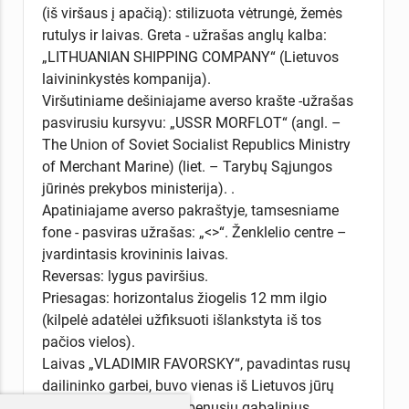
(iš viršaus į apačią): stilizuota vėtrungė, žemės
rutulys ir laivas. Greta - užrašas anglų kalba:
„LITHUANIAN SHIPPING COMPANY“ (Lietuvos
laivininkystės kompanija).
Viršutiniame dešiniajame averso krašte -užrašas
pasvirusiu kursyvu: „USSR MORFLOT“ (angl. –
The Union of Soviet Socialist Republics Ministry
of Merchant Marine) (liet. – Tarybų Sąjungos
jūrinės prekybos ministerija). .
Apatiniajame averso pakraštyje, tamsesniame
fone - pasviras užrašas: „<>“. Ženklelio centre –
įvardintasis krovininis laivas.
Reversas: lygus paviršius.
Priesagas: horizontalus žiogelis 12 mm ilgio
(kilpelė adatėlei užfiksuoti išlankstyta iš tos
pačios vielos).
Laivas „VLADIMIR FAVORSKY“, pavadintas rusų
dailininko garbei, buvo vienas iš Lietuvos jūrų
laivininkystės laivų, gabenusių gabalinius