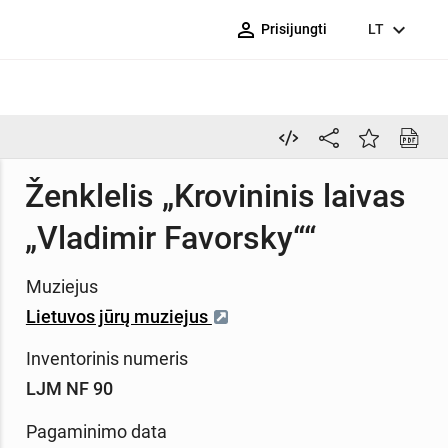
person_outline
expand_more
Prisijungti
LT
Ženklelis „Krovininis laivas
„Vladimir Favorsky““
Muziejus
Lietuvos jūrų muziejus
Inventorinis numeris
LJM NF 90
Pagaminimo data