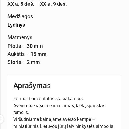
XX a. 8 deš. – XX a. 9 deš.
Medžiagos
Lydinys
Matmenys
Plotis – 30 mm
Aukštis – 15 mm
Storis – 2 mm
Aprašymas
Forma: horizontalus stačiakampis.
Averso pakraščiu eina siauras, kiek įspaustas
rėmelis.
Viršutiniame kairiajame averso kampe –
miniatiūrinis Lietuvos jūrų laivininkystės simbolis