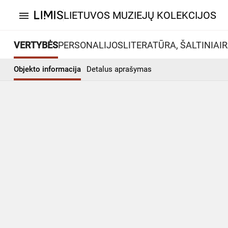
LIETUVOS MUZIEJŲ KOLEKCIJOS
menu
VERTYBĖS
PERSONALIJOS
LITERATŪRA, ŠALTINIAI
R
Objekto informacija
Detalus aprašymas