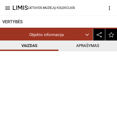
menu
more_vert
LIETUVOS MUZIEJŲ KOLEKCIJOS
VERTYBĖS
Objekto informacija
VAIZDAS
APRAŠYMAS