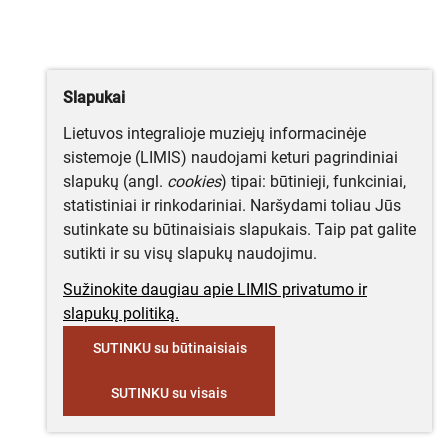
Slapukai
Lietuvos integralioje muziejų informacinėje
sistemoje (LIMIS) naudojami keturi pagrindiniai
slapukų (angl.
cookies
) tipai: būtinieji, funkciniai,
statistiniai ir rinkodariniai. Naršydami toliau Jūs
sutinkate su būtinaisiais slapukais. Taip pat galite
sutikti ir su visų slapukų naudojimu.
Sužinokite daugiau apie LIMIS privatumo ir
slapukų politiką.
SUTINKU su būtinaisiais
SUTINKU su visais