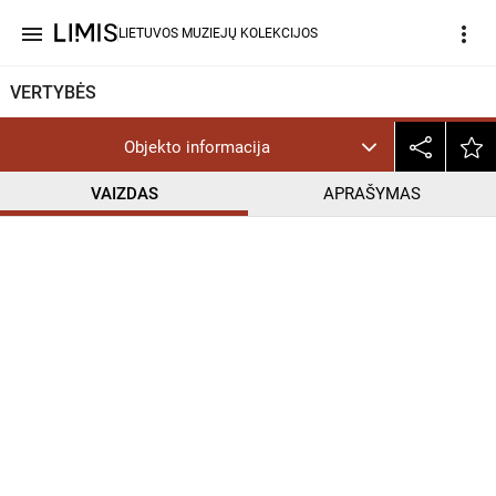
menu
more_vert
LIETUVOS MUZIEJŲ KOLEKCIJOS
VERTYBĖS
Objekto informacija
VAIZDAS
APRAŠYMAS