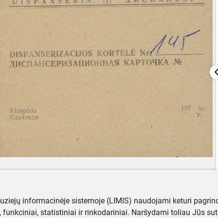
muziejų informacinėje sistemoje (LIMIS) naudojami keturi pagrind
ji, funkciniai, statistiniai ir rinkodariniai. Naršydami toliau Jūs s