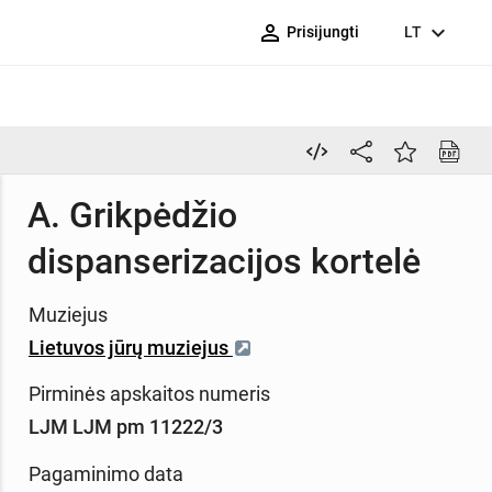
person_outline
expand_more
Prisijungti
LT
A. Grikpėdžio
dispanserizacijos kortelė
Muziejus
Lietuvos jūrų muziejus
Pirminės apskaitos numeris
LJM LJM pm 11222/3
Pagaminimo data