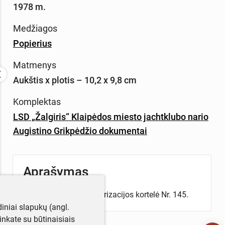
1978 m.
Medžiagos
Popierius
Matmenys
Aukštis x plotis – 10,2 x 9,8 cm
Komplektas
LSD „Žalgiris“ Klaipėdos miesto jachtklubo nario
Augistino Grikpėdžio dokumentai
Aprašymas
A. Grikpėdžio dispanserizacijos kortelė Nr. 145.
iniai slapukų (angl.
utinkate su būtinaisiais