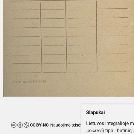
Slapukai
Lietuvos integralioje 
CC BY-NC
Naudojimo teisės ribojamos
cookies
) tipai: būtinie