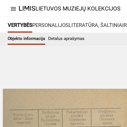
LIETUVOS MUZIEJŲ KOLEKCIJOS
menu
VERTYBĖS
PERSONALIJOS
LITERATŪRA, ŠALTINIAI
R
Objekto informacija
Detalus aprašymas