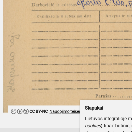
Slapukai
CC BY-NC
Naudojimo teisės ribojamos
Lietuvos integralioje 
cookies
) tipai: būtinie