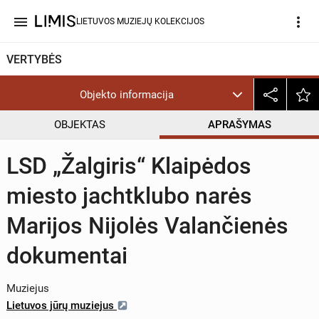
menu
more_vert
LIETUVOS MUZIEJŲ KOLEKCIJOS
VERTYBĖS
Objekto informacija
OBJEKTAS
APRAŠYMAS
LSD „Žalgiris“ Klaipėdos
miesto jachtklubo narės
Marijos Nijolės Valančienės
dokumentai
Muziejus
Lietuvos jūrų muziejus