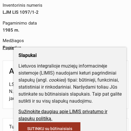
Inventorinis numeris
LJM LIS 1097/1-2
Pagaminimo data
1985 m.
Medžiagos
Popierius
Slapukai
Lietuvos integralioje muziejų informacinėje
Aprašymas
sistemoje (LIMIS) naudojami keturi pagrindiniai
slapukų (angl.
cookies
) tipai: būtinieji, funkciniai,
LSD ,,Žalgiris" Klaipėdos miesto jachtklubo narės M.
statistiniai ir rinkodariniai. Naršydami toliau Jūs
N. Valančienės dokumentai: pareiškimas priimti į
sutinkate su būtinaisiais slapukais. Taip pat galite
jachtklubo narius, jachtklubo nario asmens kortelė.
sutikti ir su visų slapukų naudojimu.
Sužinokite daugiau apie LIMIS privatumo ir
slapukų politiką.
Turite daugiau informacijos apie objektą?
SUTINKU su būtinaisiais