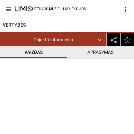
menu
more_vert
LIETUVOS MUZIEJŲ KOLEKCIJOS
VERTYBĖS
Objekto informacija
VAIZDAS
APRAŠYMAS
help_outline
CC BY-NC