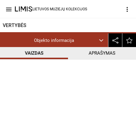
menu
more_vert
LIETUVOS MUZIEJŲ KOLEKCIJOS
VERTYBĖS
Objekto informacija
VAIZDAS
APRAŠYMAS
help_outline
CC BY-NC