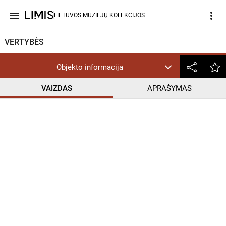
menu
more_vert
LIETUVOS MUZIEJŲ KOLEKCIJOS
VERTYBĖS
Objekto informacija
VAIZDAS
APRAŠYMAS
help_outline
CC BY-NC