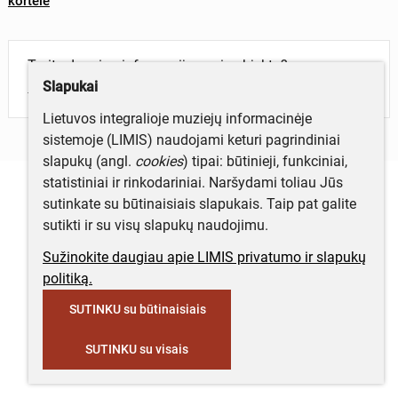
kortelė
Turite daugiau informacijos apie objektą?
Slapukai
Parašykite mums!
Lietuvos integralioje muziejų informacinėje
sistemoje (LIMIS) naudojami keturi pagrindiniai
slapukų (angl.
cookies
) tipai: būtinieji, funkciniai,
statistiniai ir rinkodariniai. Naršydami toliau Jūs
sutinkate su būtinaisiais slapukais. Taip pat galite
sutikti ir su visų slapukų naudojimu.
Sužinokite daugiau apie LIMIS privatumo ir slapukų
politiką.
SUTINKU su būtinaisiais
SUTINKU su visais