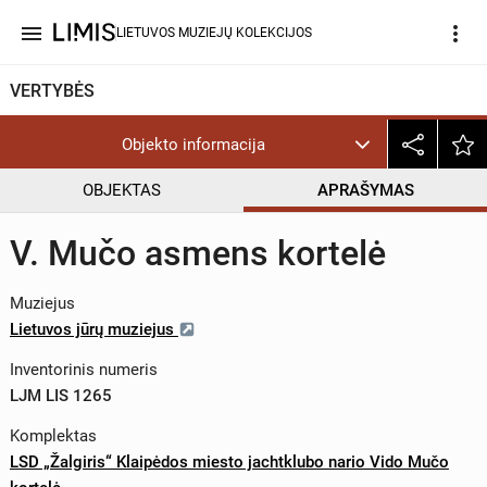
menu
more_vert
LIETUVOS MUZIEJŲ KOLEKCIJOS
VERTYBĖS
Objekto informacija
OBJEKTAS
APRAŠYMAS
V. Mučo asmens kortelė
Muziejus
Lietuvos jūrų muziejus
Inventorinis numeris
LJM LIS 1265
Komplektas
LSD „Žalgiris“ Klaipėdos miesto jachtklubo nario Vido Mučo