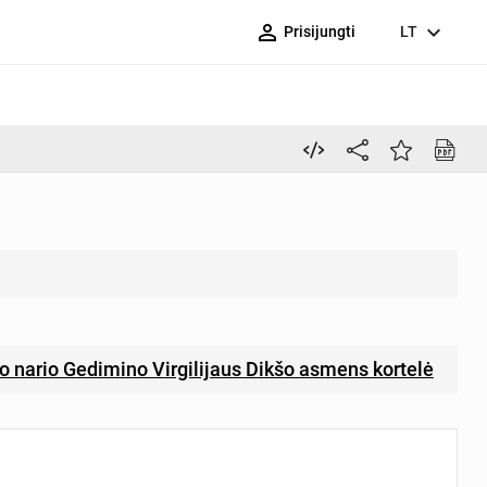
person_outline
expand_more
Prisijungti
LT
o nario Gedimino Virgilijaus Dikšo asmens kortelė