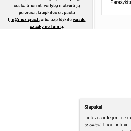
Parašyki
suskaitmeninti vertybę ir atverti ją
peržiūrai, kreipkitės el. paštu
ljm@muziejus.lt
arba užpildykite
vaizdo
užsakymo formą
.
Slapukai
Lietuvos integralioje 
cookies
) tipai: būtinie