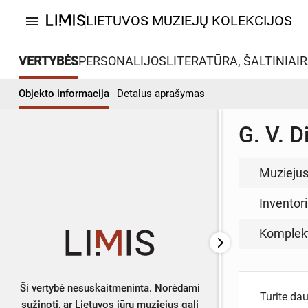
LIETUVOS MUZIEJŲ KOLEKCIJOS
menu
VERTYBĖS
PERSONALIJOS
LITERATŪRA, ŠALTINIAI
R
Objekto informacija
Detalus aprašymas
G. V. D
Muzieju
Inventor
Komplek
Ši vertybė nesuskaitmeninta. Norėdami
Turite da
sužinoti, ar Lietuvos jūrų muziejus gali