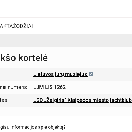
AKTAŽODŽIAI
ikšo kortelė
s
Lietuvos jūrų muziejus
inis numeris
LJM LIS 1262
tas
LSD „Žalgiris“ Klaipėdos miesto jachtklub
ugiau informacijos apie objektą?