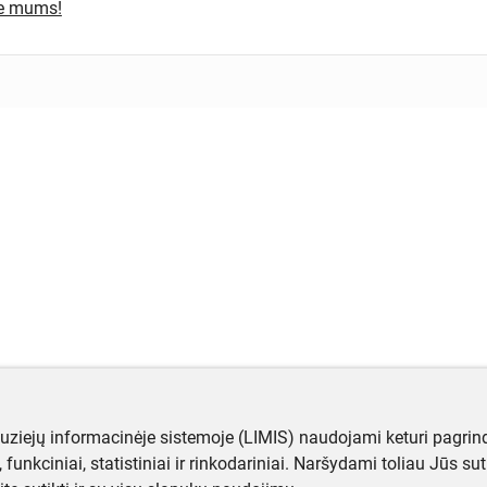
te mums!
muziejų informacinėje sistemoje (LIMIS) naudojami keturi pagrind
ji, funkciniai, statistiniai ir rinkodariniai. Naršydami toliau Jūs s