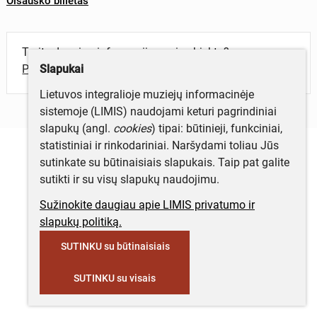
Olšausko bilietas
Turite daugiau informacijos apie objektą?
Slapukai
Parašykite mums!
Lietuvos integralioje muziejų informacinėje
sistemoje (LIMIS) naudojami keturi pagrindiniai
slapukų (angl.
cookies
) tipai: būtinieji, funkciniai,
statistiniai ir rinkodariniai. Naršydami toliau Jūs
sutinkate su būtinaisiais slapukais. Taip pat galite
sutikti ir su visų slapukų naudojimu.
Sužinokite daugiau apie LIMIS privatumo ir
slapukų politiką.
SUTINKU su būtinaisiais
SUTINKU su visais