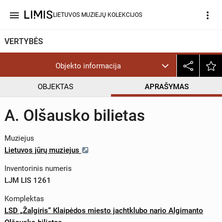
menu
more_vert
LIETUVOS MUZIEJŲ KOLEKCIJOS
VERTYBĖS
Objekto informacija
OBJEKTAS
APRAŠYMAS
A. Olšausko bilietas
Muziejus
Lietuvos jūrų muziejus
Inventorinis numeris
LJM LIS 1261
Komplektas
LSD „Žalgiris“ Klaipėdos miesto jachtklubo nario Algimanto