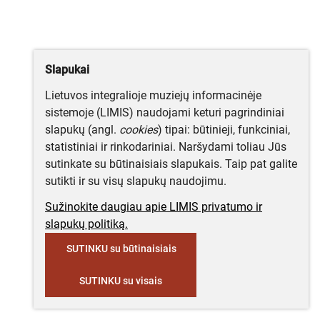
Slapukai
Lietuvos integralioje muziejų informacinėje
sistemoje (LIMIS) naudojami keturi pagrindiniai
slapukų (angl.
cookies
) tipai: būtinieji, funkciniai,
statistiniai ir rinkodariniai. Naršydami toliau Jūs
sutinkate su būtinaisiais slapukais. Taip pat galite
sutikti ir su visų slapukų naudojimu.
Sužinokite daugiau apie LIMIS privatumo ir
slapukų politiką.
SUTINKU su būtinaisiais
SUTINKU su visais