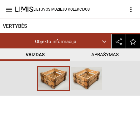
menu
more_vert
LIETUVOS MUZIEJŲ KOLEKCIJOS
VERTYBĖS
Objekto informacija
VAIZDAS
APRAŠYMAS