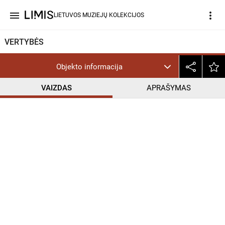
menu
more_vert
LIETUVOS MUZIEJŲ KOLEKCIJOS
VERTYBĖS
Objekto informacija
VAIZDAS
APRAŠYMAS
help_outline
CC BY-NC-SA