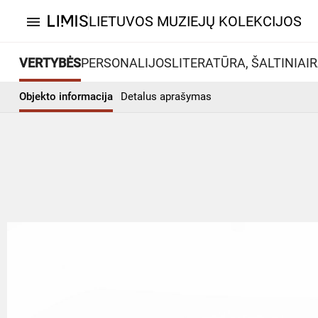
LIETUVOS MUZIEJŲ KOLEKCIJOS
menu
VERTYBĖS
PERSONALIJOS
LITERATŪRA, ŠALTINIAI
R
Objekto informacija
Detalus aprašymas