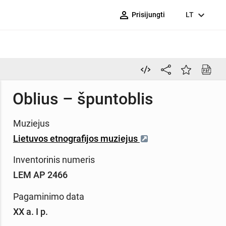
person_outline
expand_more
Prisijungti
LT
Oblius – špuntoblis
Muziejus
Lietuvos etnografijos muziejus
Inventorinis numeris
LEM AP 2466
Pagaminimo data
XX a. I p.