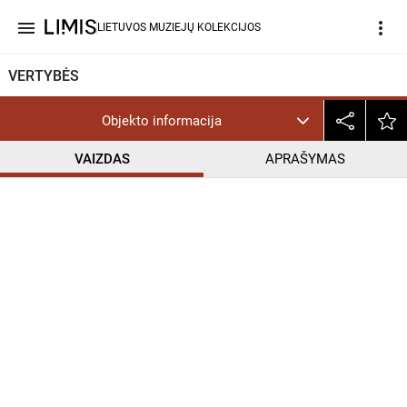
menu
more_vert
LIETUVOS MUZIEJŲ KOLEKCIJOS
VERTYBĖS
Objekto informacija
VAIZDAS
APRAŠYMAS
help_outline
CC BY-NC-SA