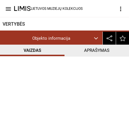
menu
more_vert
LIETUVOS MUZIEJŲ KOLEKCIJOS
VERTYBĖS
Objekto informacija
VAIZDAS
APRAŠYMAS
help_outline
PD