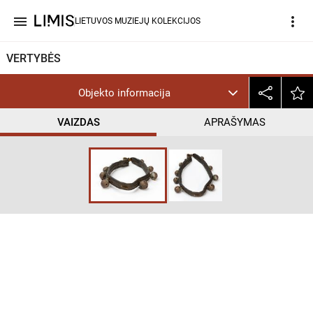
menu
more_vert
LIETUVOS MUZIEJŲ KOLEKCIJOS
VERTYBĖS
Objekto informacija
VAIZDAS
APRAŠYMAS
help_outline
CC BY-NC-SA