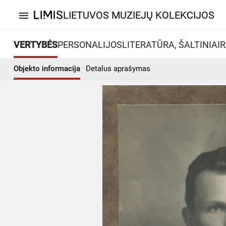
LIETUVOS MUZIEJŲ KOLEKCIJOS
menu
VERTYBĖS
PERSONALIJOS
LITERATŪRA, ŠALTINIAI
R
Objekto informacija
Detalus aprašymas