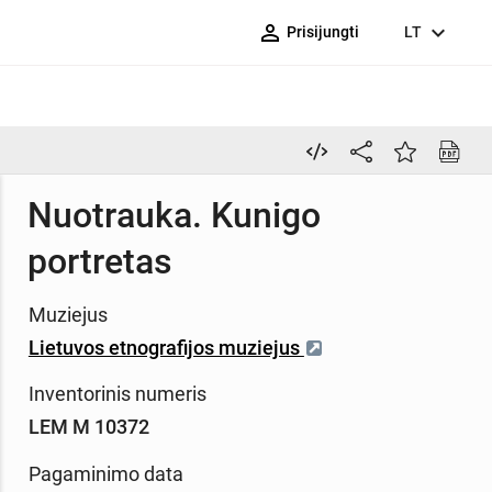
person_outline
expand_more
Prisijungti
LT
Nuotrauka. Kunigo
portretas
Muziejus
Lietuvos etnografijos muziejus
Inventorinis numeris
LEM M 10372
Pagaminimo data