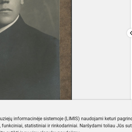
muziejų informacinėje sistemoje (LIMIS) naudojami keturi pagrind
ji, funkciniai, statistiniai ir rinkodariniai. Naršydami toliau Jūs s