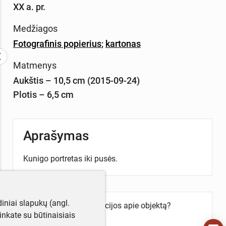
XX a. pr.
Medžiagos
Fotografinis popierius
;
kartonas
Matmenys
Aukštis – 10,5 cm (2015-09-24)
Plotis – 6,5 cm
Aprašymas
Kunigo portretas iki pusės.
iniai slapukų (angl.
Turite daugiau informacijos apie objektą?
utinkate su būtinaisiais
Parašykite mums!