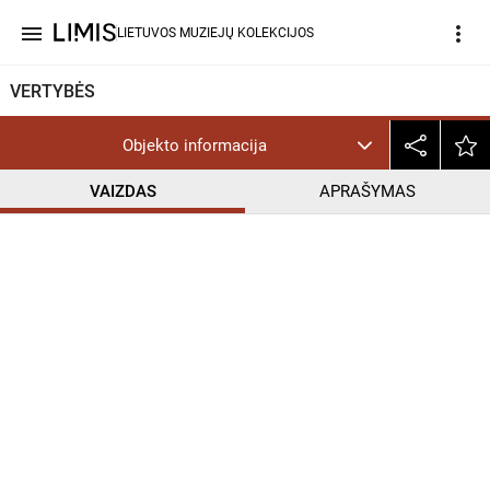
menu
more_vert
LIETUVOS MUZIEJŲ KOLEKCIJOS
VERTYBĖS
Objekto informacija
VAIZDAS
APRAŠYMAS
help_outline
CC BY-NC-ND