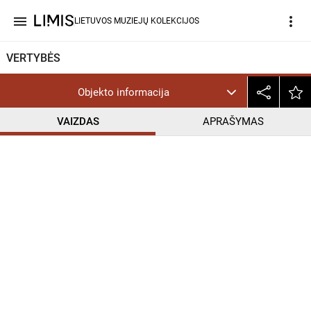
menu
more_vert
LIETUVOS MUZIEJŲ KOLEKCIJOS
VERTYBĖS
Objekto informacija
VAIZDAS
APRAŠYMAS
help_outline
CC BY-NC-ND