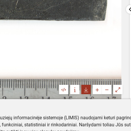
muziejų informacinėje sistemoje (LIMIS) naudojami keturi pagrind
ji, funkciniai, statistiniai ir rinkodariniai. Naršydami toliau Jūs s