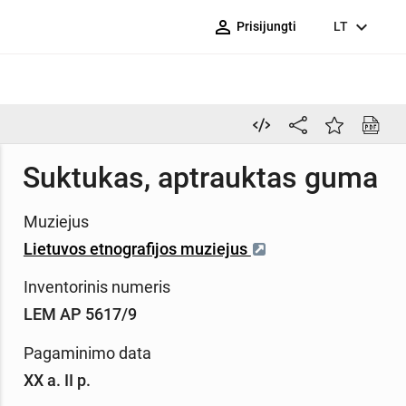
person_outline
expand_more
Prisijungti
LT
Suktukas, aptrauktas guma
Muziejus
Lietuvos etnografijos muziejus
Inventorinis numeris
LEM AP 5617/9
Pagaminimo data
XX a. II p.