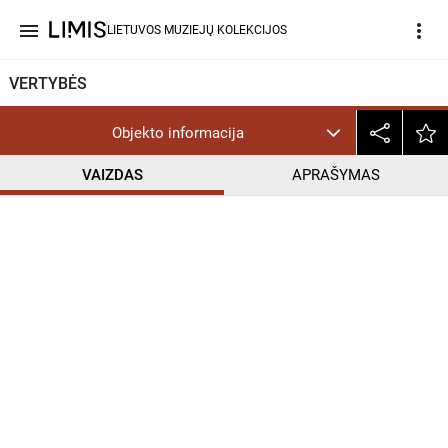
menu
more_vert
LIETUVOS MUZIEJŲ KOLEKCIJOS
VERTYBĖS
Objekto informacija
VAIZDAS
APRAŠYMAS
help_outline
CC BY-NC-ND