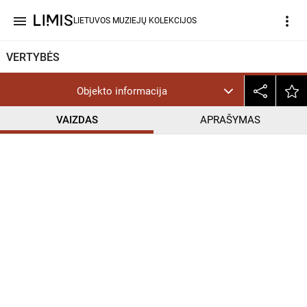
menu
more_vert
LIETUVOS MUZIEJŲ KOLEKCIJOS
VERTYBĖS
Objekto informacija
VAIZDAS
APRAŠYMAS
help_outline
CC BY-NC-ND