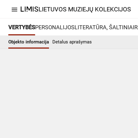
LIETUVOS MUZIEJŲ KOLEKCIJOS
menu
VERTYBĖS
PERSONALIJOS
LITERATŪRA, ŠALTINIAI
R
Objekto informacija
Detalus aprašymas