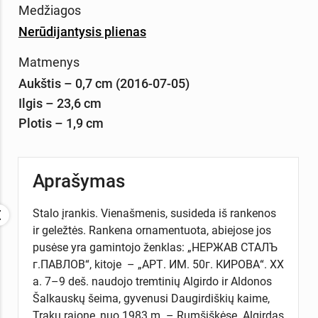
Medžiagos
Nerūdijantysis plienas
Matmenys
Aukštis – 0,7 cm (2016-07-05)
Ilgis – 23,6 cm
Plotis – 1,9 cm
Aprašymas
Stalo įrankis. Vienašmenis, susideda iš rankenos
ir geležtės. Rankena ornamentuota, abiejose jos
pusėse yra gamintojo ženklas: „НЕРЖАВ СТАЛЪ
г.ПАВЛОВ“, kitoje – „АРТ. ИМ. 50г. КИРОВА“. XX
a. 7–9 deš. naudojo tremtinių Algirdo ir Aldonos
Šalkauskų šeima, gyvenusi Daugirdiškių kaime,
Trakų rajone, nuo 1983 m. – Rumšiškėse. Algirdas