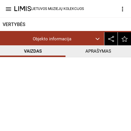
menu
more_vert
LIETUVOS MUZIEJŲ KOLEKCIJOS
VERTYBĖS
Objekto informacija
VAIZDAS
APRAŠYMAS
help_outline
CC BY-NC-ND