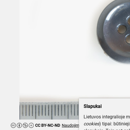
Slapukai
Lietuvos integralioje 
cookies
) tipai: būtinie
CC BY-NC-ND
Naudojimo teisės ribojamos