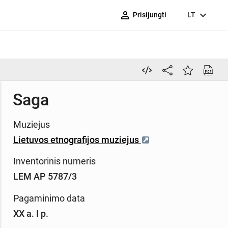
person_outline
expand_more
Prisijungti
LT
Saga
Muziejus
Lietuvos etnografijos muziejus
Inventorinis numeris
LEM AP 5787/3
Pagaminimo data
XX a. I p.