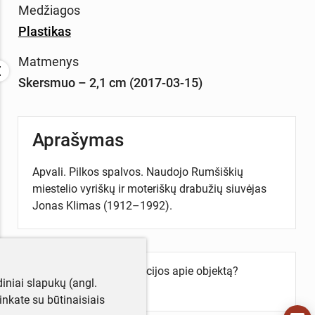
Medžiagos
Plastikas
Matmenys
Skersmuo – 2,1 cm (2017-03-15)
Aprašymas
Apvali. Pilkos spalvos. Naudojo Rumšiškių
miestelio vyriškų ir moteriškų drabužių siuvėjas
Jonas Klimas (1912–1992).
Turite daugiau informacijos apie objektą?
iniai slapukų (angl.
Parašykite mums!
utinkate su būtinaisiais