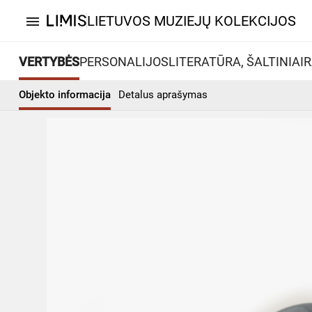
LIETUVOS MUZIEJŲ KOLEKCIJOS
menu
VERTYBĖS
PERSONALIJOS
LITERATŪRA, ŠALTINIAI
R
Objekto informacija
Detalus aprašymas