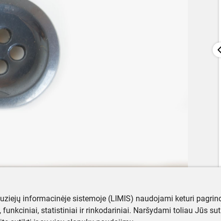
muziejų informacinėje sistemoje (LIMIS) naudojami keturi pagrind
ji, funkciniai, statistiniai ir rinkodariniai. Naršydami toliau Jūs s