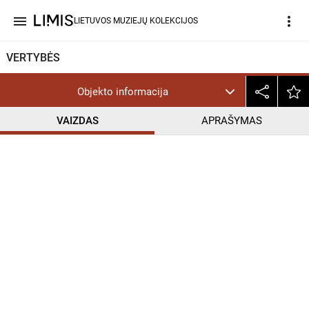
menu
more_vert
LIETUVOS MUZIEJŲ KOLEKCIJOS
VERTYBĖS
Objekto informacija
VAIZDAS
APRAŠYMAS
help_outline
CC BY-NC-ND