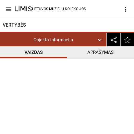
menu
more_vert
LIETUVOS MUZIEJŲ KOLEKCIJOS
VERTYBĖS
Objekto informacija
VAIZDAS
APRAŠYMAS
help_outline
CC BY-NC-ND