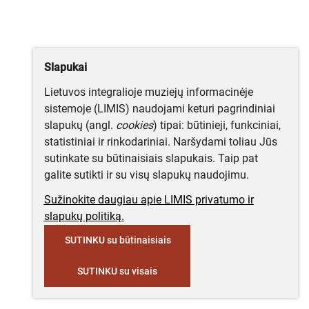
Slapukai
Lietuvos integralioje muziejų informacinėje
sistemoje (LIMIS) naudojami keturi pagrindiniai
slapukų (angl.
cookies
) tipai: būtinieji, funkciniai,
statistiniai ir rinkodariniai. Naršydami toliau Jūs
sutinkate su būtinaisiais slapukais. Taip pat
galite sutikti ir su visų slapukų naudojimu.
Sužinokite daugiau apie LIMIS privatumo ir
slapukų politiką.
SUTINKU su būtinaisiais
SUTINKU su visais