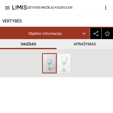
menu
more_vert
LIETUVOS MUZIEJŲ KOLEKCIJOS
VERTYBĖS
Objekto informacija
VAIZDAS
APRAŠYMAS