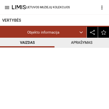
menu
more_vert
LIETUVOS MUZIEJŲ KOLEKCIJOS
VERTYBĖS
Objekto informacija
VAIZDAS
APRAŠYMAS
help_outline
CC BY-NC-ND