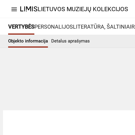
LIETUVOS MUZIEJŲ KOLEKCIJOS
menu
VERTYBĖS
PERSONALIJOS
LITERATŪRA, ŠALTINIAI
R
Objekto informacija
Detalus aprašymas