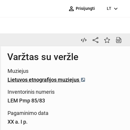
person_outline
expand_more
Prisijungti
LT
Varžtas su veržle
Muziejus
Lietuvos etnografijos muziejus
Inventorinis numeris
LEM Pmp 85/83
Pagaminimo data
XX a. I p.