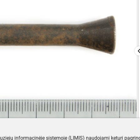
muziejų informacinėje sistemoje (LIMIS) naudojami keturi pagrind