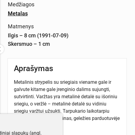
Medžiagos
Metalas
Matmenys
Ilgis – 8 cm (1991-07-09)
Skersmuo – 1 cm
Aprašymas
Metalinis strypelis su sriegiais viename gale ir
galvute kitame gale įrenginio dalims sujungti,
sutvirtinti. Varžtas yra metalinė detalė su išoriniu
sriegiu, o veržlė – metalinė detalė su vidiniu
sriegiu varžtui užsukti. Tarpukario laikotarpiu
naudojo Vytas Naudžiūnas, geležies parduotuvėje
Kaune.
iniai slapukų (angl.