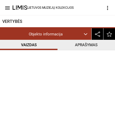
menu
more_vert
LIETUVOS MUZIEJŲ KOLEKCIJOS
VERTYBĖS
Objekto informacija
VAIZDAS
APRAŠYMAS
help_outline
CC BY-NC-ND