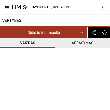
menu
more_vert
LIETUVOS MUZIEJŲ KOLEKCIJOS
VERTYBĖS
Objekto informacija
VAIZDAS
APRAŠYMAS
help_outline
CC BY-NC-ND