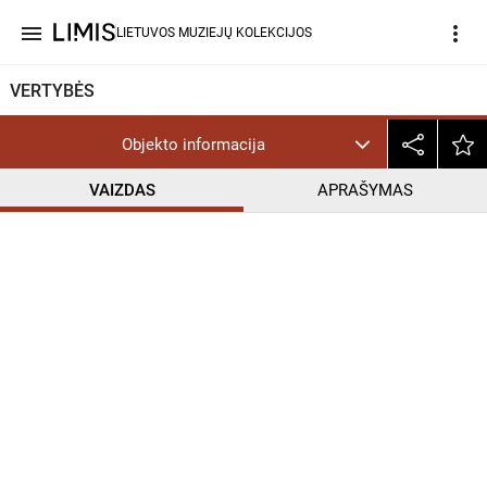
menu
more_vert
LIETUVOS MUZIEJŲ KOLEKCIJOS
VERTYBĖS
Objekto informacija
VAIZDAS
APRAŠYMAS
help_outline
CC BY-NC-ND