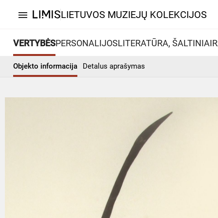
LIETUVOS MUZIEJŲ KOLEKCIJOS
menu
VERTYBĖS
PERSONALIJOS
LITERATŪRA, ŠALTINIAI
R
Objekto informacija
Detalus aprašymas