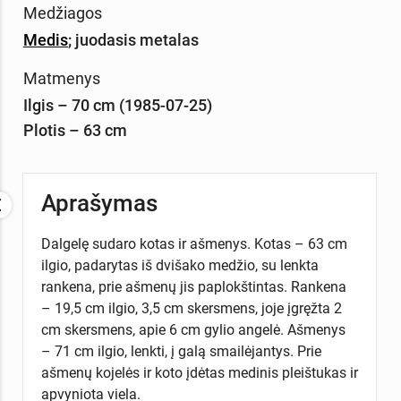
Medžiagos
Medis
;
juodasis metalas
Matmenys
Ilgis – 70 cm (1985-07-25)
Plotis – 63 cm
Aprašymas
Dalgelę sudaro kotas ir ašmenys. Kotas – 63 cm
ilgio, padarytas iš dvišako medžio, su lenkta
rankena, prie ašmenų jis paplokštintas. Rankena
– 19,5 cm ilgio, 3,5 cm skersmens, joje įgręžta 2
cm skersmens, apie 6 cm gylio angelė. Ašmenys
– 71 cm ilgio, lenkti, į galą smailėjantys. Prie
ašmenų kojelės ir koto įdėtas medinis pleištukas ir
apvyniota viela.