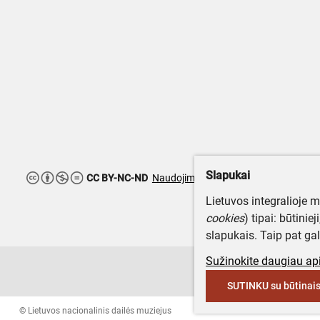
Slapukai
CC BY-NC-ND
Naudojimo teisės ribojamos
Lietuvos integralioje 
cookies
) tipai: būtinie
slapukais. Taip pat gal
Sužinokite daugiau api
SUTINKU su būtinais
© Lietuvos nacionalinis dailės muziejus