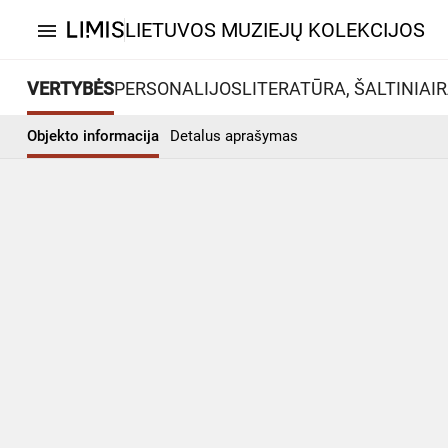
LIETUVOS MUZIEJŲ KOLEKCIJOS
menu
VERTYBĖS
PERSONALIJOS
LITERATŪRA, ŠALTINIAI
R
Objekto informacija
Detalus aprašymas