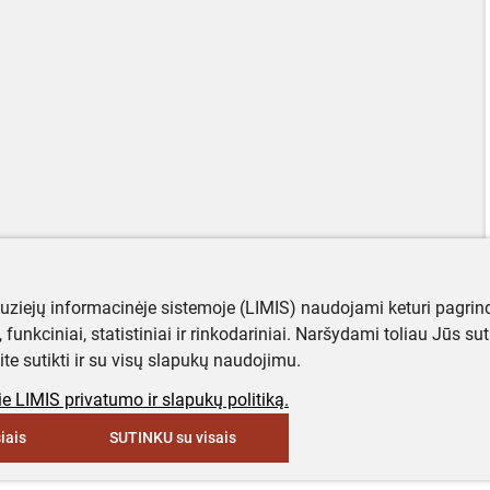
muziejų informacinėje sistemoje (LIMIS) naudojami keturi pagrind
ji, funkciniai, statistiniai ir rinkodariniai. Naršydami toliau Jūs s
ite sutikti ir su visų slapukų naudojimu.
e LIMIS privatumo ir slapukų politiką.
iais
SUTINKU su visais
keyboard_arrow_up