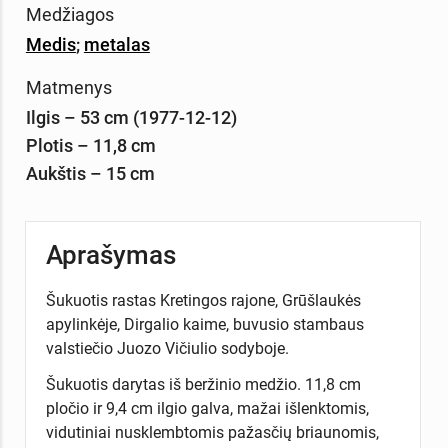
Medžiagos
Medis
;
metalas
Matmenys
Ilgis – 53 cm (1977-12-12)
Plotis – 11,8 cm
Aukštis – 15 cm
Aprašymas
Šukuotis rastas Kretingos rajone, Grūšlaukės
apylinkėje, Dirgalio kaime, buvusio stambaus
valstiečio Juozo Vičiulio sodyboje.
Šukuotis darytas iš beržinio medžio. 11,8 cm
pločio ir 9,4 cm ilgio galva, mažai išlenktomis,
vidutiniai nusklembtomis pažasčių briaunomis,