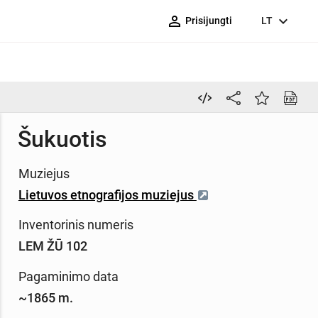
person_outline
expand_more
Prisijungti
LT
Šukuotis
Muziejus
Lietuvos etnografijos muziejus
Inventorinis numeris
LEM ŽŪ 102
Pagaminimo data
~1865 m.