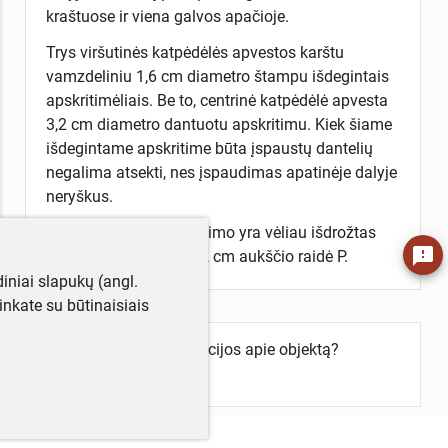
kraštuose ir viena galvos apačioje.
Trys viršutinės katpėdėlės apvestos karštu
vamzdeliniu 1,6 cm diametro štampu išdegintais
apskritimėliais. Be to, centrinė katpėdėlė apvesta
3,2 cm diametro dantuotu apskritimu. Kiek šiame
išdegintame apskritime būta įspaustų dantelių
negalima atsekti, nes įspaudimas apatinėje dalyje
neryškus.
Kairiau didžiojo apskritimo yra vėliau išdrožtas
feedback
atpažinimo ženklas 2,2 cm aukščio raidė P.
iniai slapukų (angl.
utinkate su būtinaisiais
Turite daugiau informacijos apie objektą?
Parašykite mums!