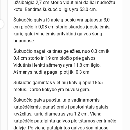
užsibaigia 2,7 cm storio vidutiniai dailiai nudrožtu
kotu. Bendras šukuočio ilgis yra 53,0 cm.
Šukuočio galva iš abiejų pusių yra apjuosta 3,0
cm pločio ir 0,08 cm storio skardos juostelėmis,
kurių galai vinelėmis pritvirtinti galvos šonų
briaunose.
Šukuočio nagai kaltinės geležies, nuo 0,3 cm iki
0,4 cm storio ir 1,9 cm pločio prie galvos.
Vidutiniai lenkti ašmenys yra 11,8 cm ilgio.
Ašmenys nudilę pagal plotį iki 0,3 cm.
Šukuotis gamintas vietinių kalvių apie 1865
metus. Darbo kokybė yra buvusi gera.
Šukuočio galva puošta, taip vadinamomis
katpėdėlėmis, panašiomis į pastorintais galais
kryželius, kurių diametras yra 1,2 cm. Viena
katpėdėlė patalpinta galvos plokštumos centrinėje
dalyje. Po vieną patalpintos galvos šoniniuose