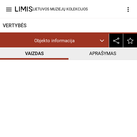
menu
more_vert
LIETUVOS MUZIEJŲ KOLEKCIJOS
VERTYBĖS
Objekto informacija
VAIZDAS
APRAŠYMAS
help_outline
CC BY-NC-ND