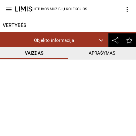
menu
more_vert
LIETUVOS MUZIEJŲ KOLEKCIJOS
VERTYBĖS
Objekto informacija
VAIZDAS
APRAŠYMAS
help_outline
CC BY-NC-ND