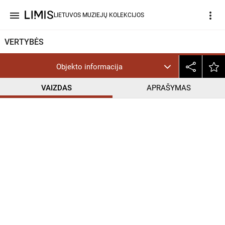
menu
more_vert
LIETUVOS MUZIEJŲ KOLEKCIJOS
VERTYBĖS
Objekto informacija
VAIZDAS
APRAŠYMAS