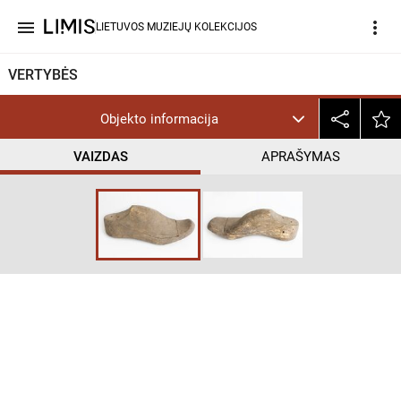
menu
more_vert
LIETUVOS MUZIEJŲ KOLEKCIJOS
VERTYBĖS
Objekto informacija
VAIZDAS
APRAŠYMAS
help_outline
CC BY-NC-ND