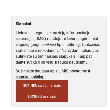
Slapukai
Lietuvos integralioje muziejų informacinėje
sistemoje (LIMIS) naudojami keturi pagrindiniai
slapukų (angl.
cookies
) tipai: būtinieji, funkciniai,
statistiniai ir rinkodariniai. Naršydami toliau Jūs
sutinkate su būtinaisiais slapukais. Taip pat
galite sutikti ir su visų slapukų naudojimu.
Sužinokite daugiau apie LIMIS privatumo ir
slapukų politiką.
SUTINKU su būtinaisiais
SUTINKU su visais