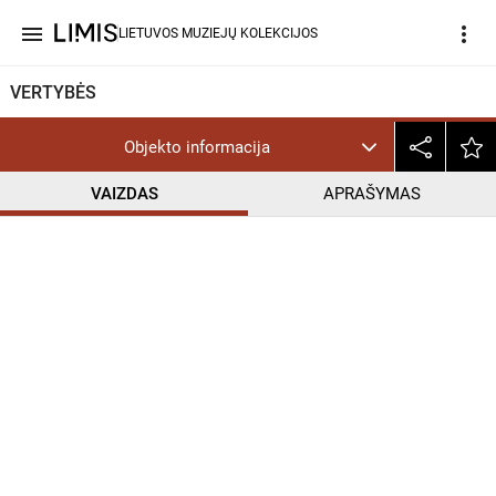
menu
more_vert
LIETUVOS MUZIEJŲ KOLEKCIJOS
VERTYBĖS
Objekto informacija
VAIZDAS
APRAŠYMAS
help_outline
CC BY-NC-ND