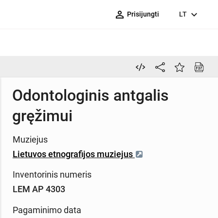
person_outline
expand_more
Prisijungti
LT
Odontologinis antgalis
gręžimui
Muziejus
Lietuvos etnografijos muziejus
Inventorinis numeris
LEM AP 4303
Pagaminimo data