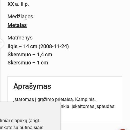
XX a. II p.
Medžiagos
Metalas
Matmenys
Ilgis – 14 cm (2008-11-24)
Skersmuo – 1,4 cm
Skersmuo – 1 cm
Aprašymas
Įstatomas į gręžimo prietaisą. Kampinis.
Paviršiuje įspaustas sunkiai įskaitomas įspaudas:
„K / IV-64?“.
iniai slapukų (angl.
utinkate su būtinaisiais