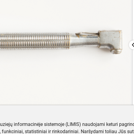
muziejų informacinėje sistemoje (LIMIS) naudojami keturi pagrind
ji, funkciniai, statistiniai ir rinkodariniai. Naršydami toliau Jūs s