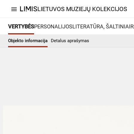
LIETUVOS MUZIEJŲ KOLEKCIJOS
menu
VERTYBĖS
PERSONALIJOS
LITERATŪRA, ŠALTINIAI
R
Objekto informacija
Detalus aprašymas