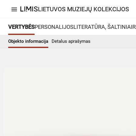
LIETUVOS MUZIEJŲ KOLEKCIJOS
menu
VERTYBĖS
PERSONALIJOS
LITERATŪRA, ŠALTINIAI
R
Objekto informacija
Detalus aprašymas