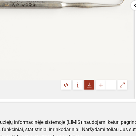
muziejų informacinėje sistemoje (LIMIS) naudojami keturi pagrind
ji, funkciniai, statistiniai ir rinkodariniai. Naršydami toliau Jūs s