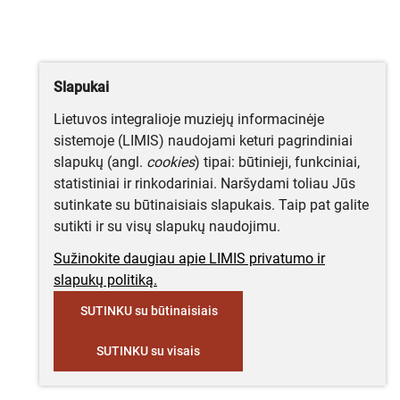
Slapukai
Lietuvos integralioje muziejų informacinėje
sistemoje (LIMIS) naudojami keturi pagrindiniai
slapukų (angl.
cookies
) tipai: būtinieji, funkciniai,
statistiniai ir rinkodariniai. Naršydami toliau Jūs
sutinkate su būtinaisiais slapukais. Taip pat galite
sutikti ir su visų slapukų naudojimu.
Sužinokite daugiau apie LIMIS privatumo ir
slapukų politiką.
SUTINKU su būtinaisiais
SUTINKU su visais