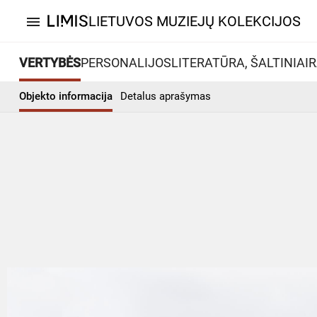
LIETUVOS MUZIEJŲ KOLEKCIJOS
menu
VERTYBĖS
PERSONALIJOS
LITERATŪRA, ŠALTINIAI
R
Objekto informacija
Detalus aprašymas