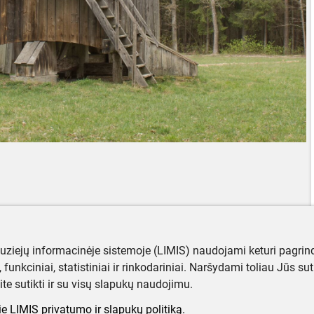
muziejų informacinėje sistemoje (LIMIS) naudojami keturi pagrind
ji, funkciniai, statistiniai ir rinkodariniai. Naršydami toliau Jūs s
ite sutikti ir su visų slapukų naudojimu.
e LIMIS privatumo ir slapukų politiką.