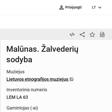
person_outline
expand_more
Prisijungti
LT
Malūnas. Žalvederių
sodyba
Muziejus
Lietuvos etnografijos muziejus
Inventorinis numeris
LEM LA 63
Gamintojas (-ai)