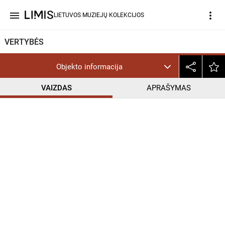
menu
more_vert
LIETUVOS MUZIEJŲ KOLEKCIJOS
VERTYBĖS
Objekto informacija
VAIZDAS
APRAŠYMAS
help_outline
CC BY-NC-ND